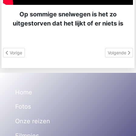
Op sommige snelwegen is het zo
uitgestorven dat het lijkt of er niets is
Vorig artikel: Filmpjes Florida 2016
Volgende artik
Vorige
Volgende
Home
Fotos
Onze reizen
Filmpjes