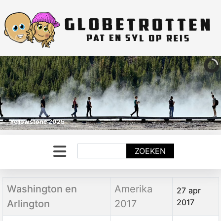
Yellowstone 2025
Zoeken
ZOEKEN
Titel
Categorie
Aanmaakdatum
Washington en
Amerika
27 apr
2017
Arlington
2017