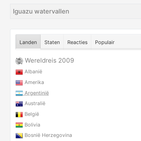
Titel
Categorie
Aanmaakdatum
Iguazu watervallen
Landen
Staten
Reacties
Populair
Wereldreis 2009
Albanië
Amerika
Argentinië
Australië
België
Bolivia
Bosnië Herzegovina