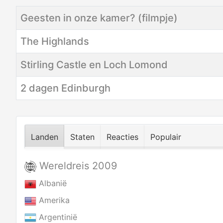
Titel
Categorie
Aanmaakdatum
Geesten in onze kamer? (filmpje)
The Highlands
Stirling Castle en Loch Lomond
2 dagen Edinburgh
Landen
Staten
Reacties
Populair
Wereldreis 2009
Albanië
Amerika
Argentinië