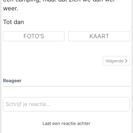
weer.
Tot dan
FOTO'S
KAART
Volgende artik
Volgende
Reageer
Schrijf je reactie...
Laat een reactie achter