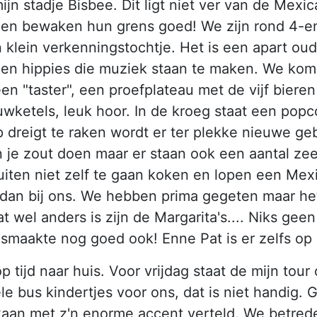
jn stadje Bisbee. Dit ligt niet ver van de Me
nen bewaken hun grens goed! We zijn rond 4-en
lein verkenningstochtje. Het is een apart oud 
 en hippies die muziek staan te maken. We kom
een "taster", een proefplateau met de vijf bier
uwketels, leuk hoor. In de kroeg staat een pop
 dreigt te raken wordt er ter plekke nieuwe ge
je zout doen maar er staan ook een aantal zeer 
iten niet zelf te gaan koken en lopen een Mex
n dan bij ons. We hebben prima gegeten maar het
wel anders is zijn de Margarita's.... Niks gee
 smaakte nog goed ook! Enne Pat is er zelfs op
 tijd naar huis. Voor vrijdag staat de mijn to
ele bus kindertjes voor ons, dat is niet handig.
aan met z'n enorme accent verteld. We betre