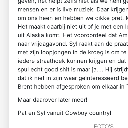
geven, het helpt zelfs niet als we hem 
mensen en er is live muziek. Daar krijg
om ons heen en hebben we dikke pret. Men
Het maakt daarbij niet uit of je met een
uit Alaska komt. Het vooroordeel dat Ame
naar vrijdagavond. Syl raakt aan de praa
met zijn loopjongen in de kroeg is om te 
iedere straathoek kunnen krijgen en dat 
spul echt good shit is maar ja.... Hij strij
dat ik niet in zijn waar geïnteresseerd b
Brent hebben afgesproken om elkaar in
Maar daarover later meer!
Pat en Syl vanuit Cowboy country!
FOTO'S