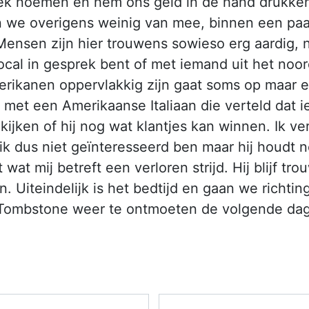
gek noemen en hem ons geld in de hand drukken
en we overigens weinig van mee, binnen een pa
sen zijn hier trouwens sowieso erg aardig, niet
 local in gesprek bent of met iemand uit het noo
rikanen oppervlakkig zijn gaat soms op maar ech
t met een Amerikaanse Italiaan die verteld dat i
kijken of hij nog wat klantjes kan winnen. Ik ve
ik dus niet geïnteresseerd ben maar hij houdt n
dt wat mij betreft een verloren strijd. Hij blijf t
en. Uiteindelijk is het bedtijd en gaan we richti
 Tombstone weer te ontmoeten de volgende dag