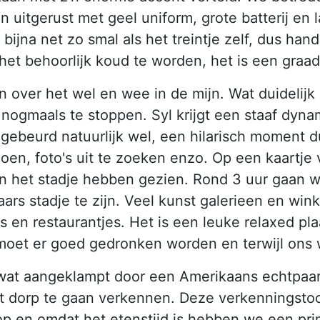
ijn uitgerust met geel uniform, grote batterij e
is bijna net zo smal als het treintje zelf, dus 
et behoorlijk koud te worden, het is een graad
n over het wel en wee in de mijn. Wat duidelijk i
nogmaals te stoppen. Syl krijgt een staaf dyna
t gebeurd natuurlijk wel, een hilarisch moment
 doen, foto's uit te zoeken enzo. Op een kaart
an het stadje hebben gezien. Rond 3 uur gaan w
aars stadje te zijn. Veel kunst galerieen en wi
 en restaurantjes. Het is een leuke relaxed plaa
oet er goed gedronken worden en terwijl ons w
at aangeklampt door een Amerikaans echtpaar u
het dorp te gaan verkennen. Deze verkenningstoch
 op en omdat het etenstijd is hebben we een p