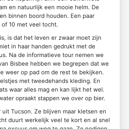
n lam en natuurlijk een mooie helm. De
handen binnen boord houden. Een paar
 of 10 met veel tocht.
s, is dat het leven er zwaar moet zijn
miet in haar handen gedrukt met de
 dus. Na de informatieve tour nemen we
je van Bisbee hebben we begrepen dat we
e weer op pad om de rest te bekijken.
nkelstjes met tweedehands kleding. En
ts waar alles mag en kan lijkt het wel.
ater opraakt stappen we over op bier.
it Tucson. Ze blijven maar kletsen en
t duurt werkelijk veel te kort en al snel
rima excuus om weg te gaan. Ze nodigen