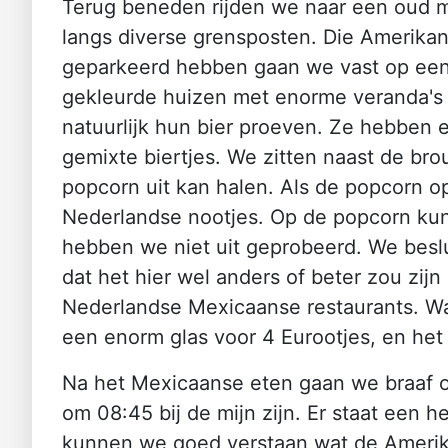
Terug beneden rijden we naar een oud mi
langs diverse grensposten. Die Amerika
geparkeerd hebben gaan we vast op een k
gekleurde huizen met enorme veranda's
natuurlijk hun bier proeven. Ze hebben 
gemixte biertjes. We zitten naast de bro
popcorn uit kan halen. Als de popcorn op
Nederlandse nootjes. Op de popcorn kun 
hebben we niet uit geprobeerd. We beslu
dat het hier wel anders of beter zou zij
Nederlandse Mexicaanse restaurants. Wat 
een enorm glas voor 4 Eurootjes, en het
Na het Mexicaanse eten gaan we braaf op
om 08:45 bij de mijn zijn. Er staat een h
kunnen we goed verstaan wat de Amerik