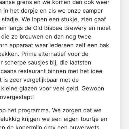
xicaanse grens en we komen dan ook weer
 in het dorpje en als we onze camper
stadje. We lopen een stukje, zien gaaf
en langs de Old Bisbee Brewery en moet
en die ze brouwen en dan nog twee
corn apparaat waar iedereen zelf een bak
bakken. Prima alternatief voor de
scherpe sausjes bij, die laatsten
icaans restaurant binnen met het idee
 is zeer vergelijkbaar met de
n kleine glazen voor veel geld. Gewoon
 overgestapt!
ur op het programma. We zorgen dat we
 Gelukkig krijgen we een eigen tourtje en
den de kopermijn dmv een ouwerwets