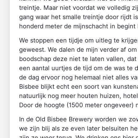
treintje. Maar niet voordat we volledig z
gang waar het smalle treintje door rijdt 
honderd meter de mijnschacht in begint h
We stoppen een tijdje om uitleg te krijge
geweest. We dalen de mijn verder af om 
boodschap deze niet te laten vallen, da
een aantal uurtjes de tijd om de was te
de dag ervoor nog helemaal niet alles v
Bisbee blijkt echt een soort van kunsten
natuurlijk nog meer houten huizen, hotels
Door de hoogte (1500 meter ongeveer) m
In de Old Bisbee Brewery worden we zow
we zijn blij als ze even later belsuiten 
zijn ze weer terug. We drinken ons bier