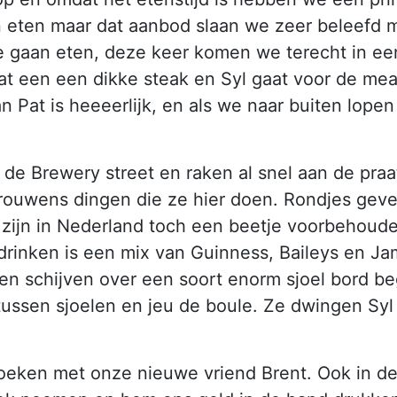
 eten maar dat aanbod slaan we zeer beleefd m
 te gaan eten, deze keer komen we terecht in e
Pat een een dikke steak en Syl gaat voor de me
 Pat is heeeerlijk, en als we naar buiten lopen 
de Brewery street en raken al snel aan de praa
trouwens dingen die ze hier doen. Rondjes geve
s zijn in Nederland toch een beetje voorbehoude
inken is een mix van Guinness, Baileys en Jame
en schijven over een soort enorm sjoel bord begi
 tussen sjoelen en jeu de boule. Ze dwingen Sy
oeken met onze nieuwe vriend Brent. Ook in de 