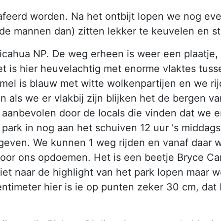
grafeerd worden. Na het ontbijt lopen we nog e
e mannen dan) zitten lekker te keuvelen en sto
ricahua NP. De weg erheen is weer een plaatje, 
t is hier heuvelachtig met enorme vlaktes tuss
hemel is blauw met witte wolkenpartijen en we r
ls we er vlakbij zijn blijken het de bergen van 
ns aanbevolen door de locals die vinden dat we 
park in nog aan het schuiven 12 uur 's midda
egeven. We kunnen 1 weg rijden en vanaf daar 
voor ons opdoemen. Het is een beetje Bryce Ca
t naar de highlight van het park lopen maar we
ntimeter hier is ie op punten zeker 30 cm, dat